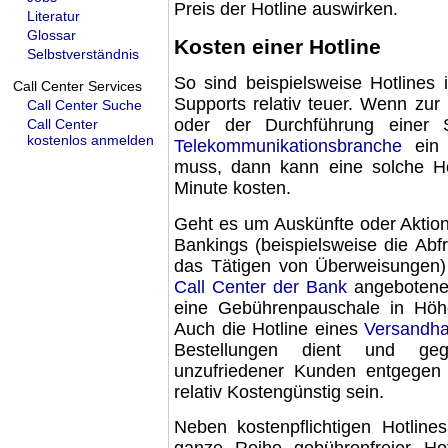
Preis der Hotline auswirken.
Literatur
Glossar
Kosten einer Hotline
Selbstverständnis
So sind beispielsweise Hotlines
Call Center Services
Supports
relativ teuer. Wenn zur
Call Center Suche
oder der Durchführung einer
Call Center
kostenlos anmelden
Telekommunikationsbranche
ei
muss, dann kann eine solche Ho
Minute kosten.
Geht es um
Auskünfte
oder Aktio
Bankings (beispielsweise die Ab
das Tätigen von Überweisungen) 
Call Center der Bank
angebotene H
eine
Gebührenpauschale
in Höhe
Auch die Hotline eines
Versandh
Bestellungen
dient und gege
unzufriedener Kunden
entgegen 
relativ
Kostengünstig
sein.
Neben
kostenpflichtigen Hotlines
ganze Reihe
gebührenfreier Hot