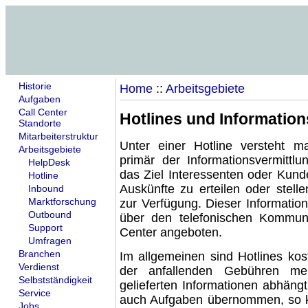
Historie
Home
::
Arbeitsgebiete
Aufgaben
Call Center
Hotlines und Information
Standorte
Mitarbeiterstruktur
Unter einer
Hotline
versteht m
Arbeitsgebiete
primär der Informationsvermittlu
HelpDesk
das Ziel Interessenten oder Kund
Hotline
Auskünfte
zu erteilen oder stell
Inbound
Marktforschung
zur Verfügung. Dieser
Information
Outbound
über den
telefonischen Kommun
Support
Center
angeboten.
Umfragen
Branchen
Im allgemeinen sind Hotlines
kos
Verdienst
der
anfallenden Gebühren
meis
Selbstständigkeit
gelieferten
Informationen
abhängt
Service
auch Aufgaben übernommen, so k
Jobs