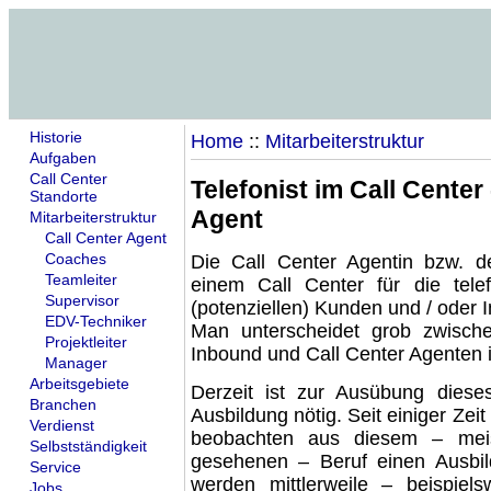
Historie
Home
::
Mitarbeiterstruktur
Aufgaben
Call Center
Telefonist im Call Center
Standorte
Agent
Mitarbeiterstruktur
Call Center Agent
Coaches
Die
Call Center Agentin bzw. d
Teamleiter
einem Call Center für die
tel
Supervisor
(potenziellen) Kunden
und / oder I
EDV-Techniker
Man unterscheidet grob zwisch
Projektleiter
Inbound und Call Center Agenten
Manager
Arbeitsgebiete
Derzeit ist zur Ausübung dies
Branchen
Ausbildung
nötig. Seit einiger Zeit
Verdienst
beobachten aus diesem – mei
Selbstständigkeit
gesehenen –
Beruf
einen
Ausbi
Service
werden mittlerweile – beispiel
Jobs