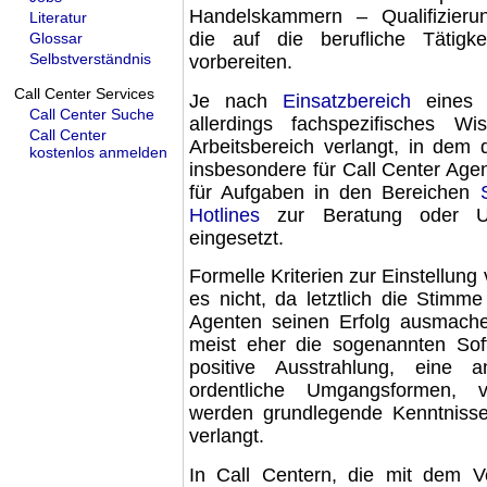
Handelskammern
–
Qualifizie
Literatur
die auf die berufliche Tätigk
Glossar
Selbstverständnis
vorbereiten.
Call Center Services
Je nach
Einsatzbereich
eine
Call Center Suche
allerdings fachspezifisches W
Call Center
Arbeitsbereich verlangt, in dem d
kostenlos anmelden
insbesondere für Call Center Age
für Aufgaben in den Bereichen
Hotlines
zur Beratung oder Un
eingesetzt.
Formelle Kriterien zur Einstellung
v
es nicht, da letztlich die Stimm
Agenten seinen
Erfolg
ausmache
meist eher die sogenannten
Sof
positive Ausstrahlung
, eine
a
ordentliche Umgangsformen
, v
werden
grundlegende Kenntniss
verlangt
.
In Call Centern, die mit dem
V